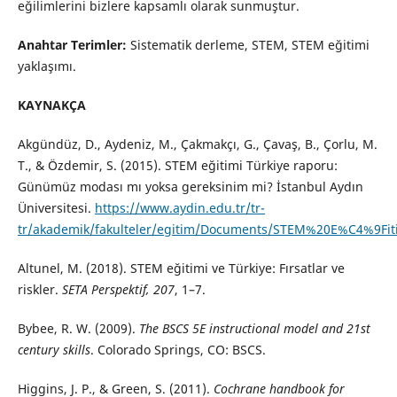
eğilimlerini bizlere kapsamlı olarak sunmuştur.
Anahtar Terimler:
Sistematik derleme, STEM, STEM eğitimi
yaklaşımı.
KAYNAKÇA
Akgündüz, D., Aydeniz, M., Çakmakçı, G., Çavaş, B., Çorlu, M.
T., & Özdemir, S. (2015). STEM eğitimi Türkiye raporu:
Günümüz modası mı yoksa gereksinim mi? İstanbul Aydın
Üniversitesi.
https://www.aydin.edu.tr/tr-
tr/akademik/fakulteler/egitim/Documents/STEM%20E%C4%9F
Altunel, M. (2018). STEM eğitimi ve Türkiye: Fırsatlar ve
riskler.
SETA Perspektif, 207
, 1–7.
Bybee, R. W. (2009).
The BSCS 5E instructional model and 21st
century skills
. Colorado Springs, CO: BSCS.
Higgins, J. P., & Green, S. (2011).
Cochrane handbook for