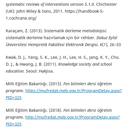
systematic reviews of interventions version 5.1.0
. Chichester
(UK): John Wiley & Sons, 2011. https://handbook-5-
1.cochrane.org/
Karaçam, Z. (2013). Sistematik derleme metodolojisi:
sistematik derleme hazırlamak için bir rehber.
Dokuz Eylül
Üniversitesi Hemşirelik Fakültesi Elektronik Dergisi, 6
(1), 26–33
Kwak, D. J., Yang, S. K., Lee, J. H., Lee, H. S., Jang, K. Y., Cho,
D. J., & Hwang, J. B. (2011).
Knowledge society and school
education.
Seoul: Hakjisa.
Milli Eğitim Bakanlığı. (2013).
Fen bilimleri dersi öğretim
programı
.
https://mufredat.meb.gov.tr/ProgramDetay.aspx?
PID=325
Milli Eğitim Bakanlığı. (2018).
Fen bilimleri dersi öğretim
programı
.
http://mufredat.meb.gov.tr/ProgramDetay.aspx?
PID=325