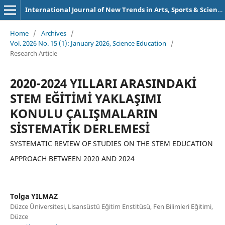
International Journal of New Trends in Arts, Sports & Science Education (IJTASE)
Home
/
Archives
/
Vol. 2026 No. 15 (1): January 2026, Science Education
/
Research Article
2020-2024 YILLARI ARASINDAKİ
STEM EĞİTİMİ YAKLAŞIMI
KONULU ÇALIŞMALARIN
SİSTEMATİK DERLEMESİ
SYSTEMATIC REVIEW OF STUDIES ON THE STEM EDUCATION
APPROACH BETWEEN 2020 AND 2024
Tolga YILMAZ
Düzce Üniversitesi, Lisansüstü Eğitim Enstitüsü, Fen Bilimleri Eğitimi,
Düzce