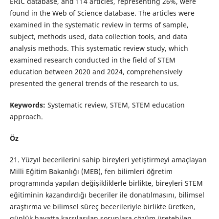
ERIC database, and 114 articles, representing 26%, were
found in the Web of Science database. The articles were
examined in the systematic review in terms of sample,
subject, methods used, data collection tools, and data
analysis methods. This systematic review study, which
examined research conducted in the field of STEM
education between 2020 and 2024, comprehensively
presented the general trends of the research to us.
Keywords:
Systematic review, STEM, STEM education
approach.
Öz
21. Yüzyıl becerilerini sahip bireyleri yetiştirmeyi amaçlayan
Milli Eğitim Bakanlığı (MEB), fen bilimleri öğretim
programında yapılan değişikliklerle birlikte, bireyleri STEM
eğitiminin kazandırdığı beceriler ile donatılmasını, bilimsel
araştırma ve bilimsel süreç becerileriyle birlikte üretken,
günlük hayatta karşılaşılan sorunlara çözüm üretebilen,